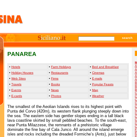
search
PANAREA
M
A
•
Hotels
•
Farm Holidays
•
Bed and Breakfast
A
•
Holiday Houses
•
Restaurants
•
Cinemas
A
A
•
Web Sites
•
Firms
•
E-mails
A
B
•
Travels
•
Books
•
Popular Feasts
B
B
•
Events
•
News
•
Map
C
•
E-cards
•
Photos
•
Weather
C
C
C
The smallest of the Aeolian Islands rises to its highest point with
C
C
Punta del Corvo (420m), its western flank plunging steeply down into
C
the sea. The eastern side has gentler slopes ending in a tall black
C
lava coastline skirted by small pebbled beaches. To the south-east,
C
C
near Punta Milazzese, the remnants of a prehistoric village
C
dominate the fine bay of Cala Junco. All around the island emerge
F
F
isles and rocks including the dreaded Formiche’s (Ants), just below
F