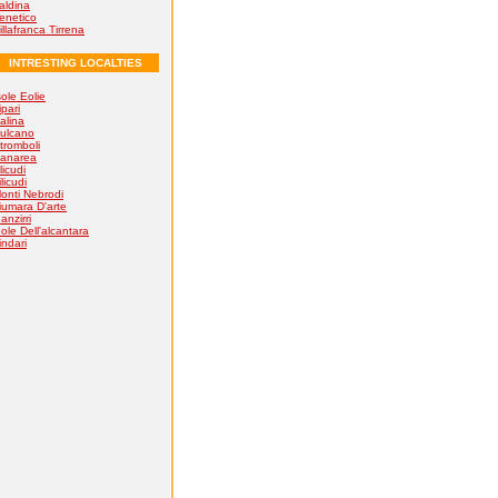
aldina
enetico
illafranca Tirrena
INTRESTING LOCALTIES
sole Eolie
ipari
alina
ulcano
tromboli
anarea
licudi
ilicudi
onti Nebrodi
iumara D'arte
anzirri
ole Dell'alcantara
indari