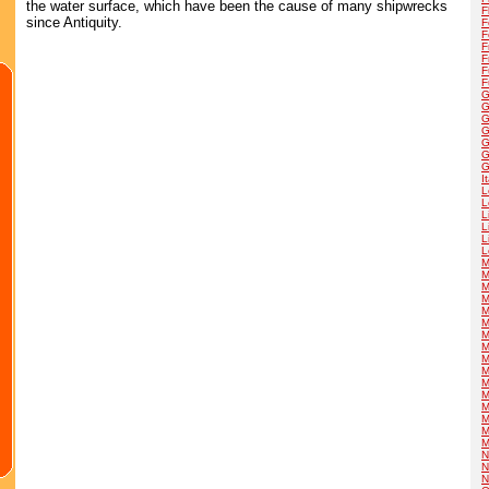
the water surface, which have been the cause of many shipwrecks
F
since Antiquity.
F
F
F
F
F
F
G
G
G
G
G
G
G
I
L
L
L
L
L
L
M
M
M
M
M
M
M
M
M
M
M
M
M
M
M
M
N
N
N