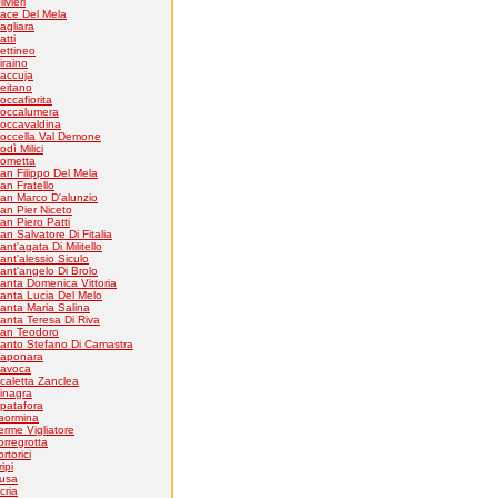
livieri
ace Del Mela
agliara
atti
ettineo
iraino
accuja
eitano
occafiorita
occalumera
occavaldina
occella Val Demone
odì Milici
ometta
an Filippo Del Mela
an Fratello
an Marco D'alunzio
an Pier Niceto
an Piero Patti
an Salvatore Di Fitalia
ant'agata Di Militello
ant'alessio Siculo
ant'angelo Di Brolo
anta Domenica Vittoria
anta Lucia Del Melo
anta Maria Salina
anta Teresa Di Riva
an Teodoro
anto Stefano Di Camastra
aponara
avoca
caletta Zanclea
inagra
patafora
aormina
erme Vigliatore
orregrotta
ortorici
ripi
usa
cria