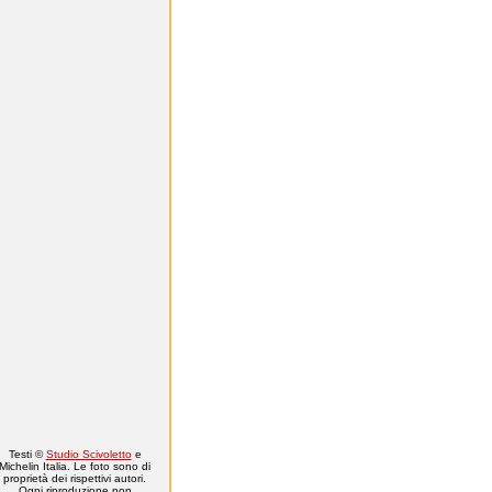
Testi ©
Studio Scivoletto
e
Michelin Italia. Le foto sono di
proprietà dei rispettivi autori.
Ogni riproduzione non