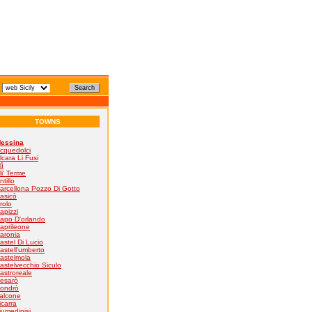
TOWNS
essina
cquedolci
lcara Li Fusi
lì
li' Terme
ntillo
arcellona Pozzo Di Gotto
asicò
rolo
apizzi
apo D'orlando
aprileone
aronia
astel Di Lucio
astell'umberto
astelmola
astelvecchio Siculo
astroreale
esarò
ondrò
alcone
icarra
iumedinisi