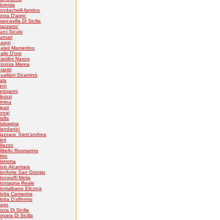
loresta
ondachelli-fantina
orza D'agro'
rancavilla Di Sicilia
razzano'
urci Siculo
urnari
aggi
alati Mamertino
allo D'oro
iardini Naxos
ioiosa Marea
raniti
ualtieri Sicaminò
tala
eni
etojanni
ibrizzi
imina
ipari
ongi
alfa
alvagna
andanici
azzara' Sant'andrea
erì
ilazzo
ilitello Rosmarino
irto
istretta
oio Alcantara
onforte San Giorgio
ongiuffi Melia
ontagna Reale
ontalbano Elicona
otta Camastra
otta D'affermo
aso
izza Di Sicilia
ovara Di Sicilia