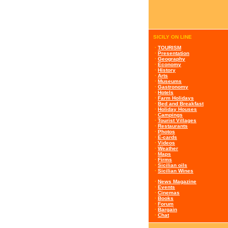
SICILY ON LINE
·
TOURISM
·
Presentation
·
Geography
·
Economy
·
History
·
Arts
·
Museums
·
Gastronomy
·
Hotels
·
Farm Holidays
·
Bed and Breakfast
·
Holiday Houses
·
Campings
·
Tourist Villages
·
Restaurants
·
Photos
·
E-cards
·
Videos
·
Weather
·
Maps
·
Firms
·
Sicilian oils
·
Sicilian Wines
·
News Magazine
·
Events
·
Cinemas
·
Books
·
Forum
·
Bargain
·
Chat