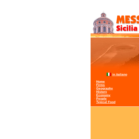
in italiano
·
Home
·
Firms
·
Geography
·
History
·
Economy
·
People
·
Typical Food