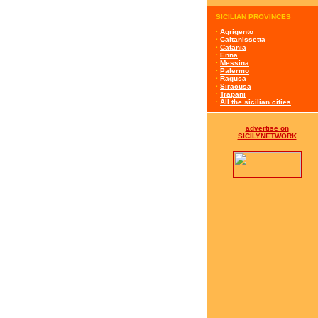
SICILIAN PROVINCES
·
Agrigento
·
Caltanissetta
·
Catania
·
Enna
·
Messina
·
Palermo
·
Ragusa
·
Siracusa
·
Trapani
·
All the sicilian cities
advertise on
SICILYNETWORK