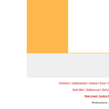
Agrigento
|
Caltanissetta
|
Catania
|
Enna
|
Sicily Web
|
Siciliani.com
|
Sicily
Note legali, Cookie 
Realizzazione: