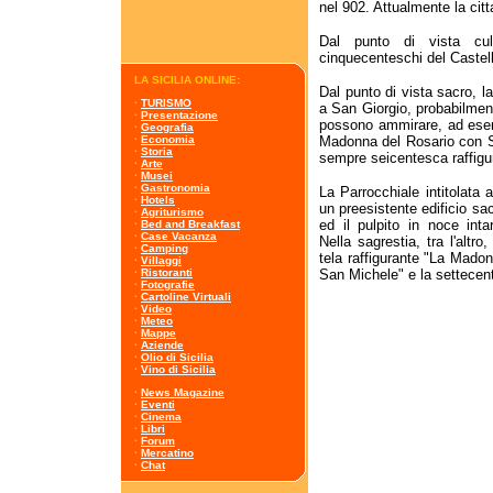
nel 902. Attualmente la cit
Dal punto di vista cult
cinquecenteschi del Castel
LA SICILIA ONLINE:
Dal punto di vista sacro, la 
·
TURISMO
a San Giorgio, probabilment
·
Presentazione
possono ammirare, ad esemp
·
Geografia
Madonna del Rosario con S
·
Economia
·
Storia
sempre seicentesca raffigu
·
Arte
·
Musei
·
Gastronomia
La Parrocchiale intitolata 
·
Hotels
un preesistente edificio sa
·
Agriturismo
ed il pulpito in noce inta
·
Bed and Breakfast
·
Case Vacanza
Nella sagrestia, tra l'alt
·
Camping
tela raffigurante "La Mado
·
Villaggi
San Michele" e la settecent
·
Ristoranti
·
Fotografie
·
Cartoline Virtuali
·
Video
·
Meteo
·
Mappe
·
Aziende
·
Olio di Sicilia
·
Vino di Sicilia
·
News Magazine
·
Eventi
·
Cinema
·
Libri
·
Forum
·
Mercatino
·
Chat