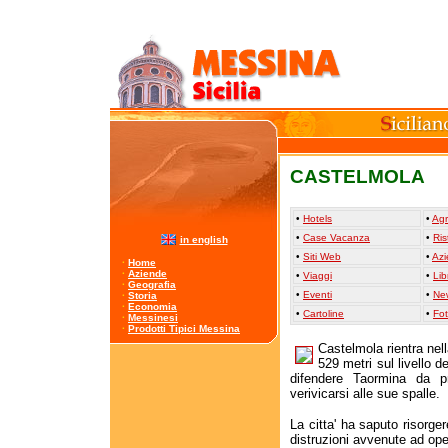
CASTELMOLA
•
Hotels
•
Agr
•
Case Vacanza
•
Ris
in english
•
Siti Web
•
Az
·
Home
·
Aziende
•
Viaggi
•
Lib
·
Geografia
•
Eventi
•
Ne
·
Storia
·
Economia
•
Cartoline
•
Fot
·
Messinesi
·
Prodotti Tipici Messina
Castelmola rientra nel
529 metri sul livello d
difendere Taormina da p
verivicarsi alle sue spalle.
La citta' ha saputo risorge
distruzioni avvenute ad oper