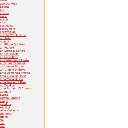
livieri
ace Del Mela
agliara
atti
ettineo
iraino
accuja
eitano
occafiorita
occalumera
occavaldina
occella Val Demone
odì Milici
ometta
an Filippo Del Mela
an Fratello
an Marco D'alunzio
an Pier Niceto
an Piero Patti
an Salvatore Di Fitalia
ant'agata Di Militello
ant'alessio Siculo
ant'angelo Di Brolo
anta Domenica Vittoria
anta Lucia Del Melo
anta Maria Salina
anta Teresa Di Riva
an Teodoro
anto Stefano Di Camastra
aponara
avoca
caletta Zanclea
inagra
patafora
aormina
erme Vigliatore
orregrotta
ortorici
ripi
usa
cria