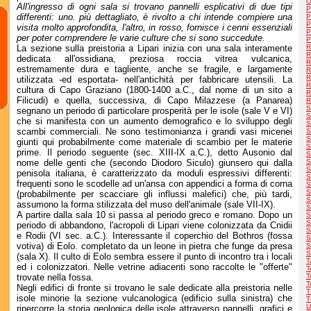
O
All'ingresso di ogni sala si trovano pannelli esplicativi di due tipi
P
differenti: uno. più dettagliato, è rivolto a chi intende compiere una
P
P
visita molto approfondita, l'altro, in rosso, fornisce i cenni essenziali
P
per poter comprendere le varie culture che si sono succedute.
P
La sezione sulla preistoria a Lipari inizia con una sala interamente
R
R
dedicata all'ossidiana, preziosa roccia vitrea vulcanica,
R
estremamente dura e tagliente, anche se fragile, e largamente
R
R
utilizzata -ed esportata- nell'antichità per fabbricare utensili. La
R
cultura di Capo Graziano (1800-1400 a.C., dal nome di un sito a
R
Filicudi) e quella, successiva, di Capo Milazzese (a Panarea)
R
S
segnano un periodo di particolare prosperità per le isole (sale V e VI)
S
che si manifesta con un aumento demografico e lo sviluppo degli
S
scambi commerciali. Ne sono testimonianza i grandi vasi micenei
S
S
giunti qui probabilmente come materiale di scambio per le materie
S
prime. Il periodo seguente (sec. XIII-IX a.C.), detto Ausonio dal
S
nome delle genti che (secondo Diodoro Siculo) giunsero qui dalla
S
S
penisola italiana, è caratterizzato da moduli espressivi differenti:
S
frequenti sono le scodelle ad un'ansa con appendici a forma di corna
S
S
(probabilmente per scacciare gli influssi malefici) che, più tardi,
S
assumono la forma stilizzata del muso dell'animale (sale VII-IX).
S
A partire dalla sala 10 si passa al periodo greco e romano. Dopo un
S
S
periodo di abbandono, l'acropoli di Lipari viene colonizzata da Cnidii
S
e Rodii (VI sec. a.C.). Interessante il coperchio del Bothros (fossa
S
votiva) di Eolo. completato da un leone in pietra che funge da presa
S
S
(sala X). Il culto di Eolo sembra essere il punto di incontro tra i locali
T
ed i colonizzatori. Nelle vetrine adiacenti sono raccolte le "offerte"
T
trovate nella fossa.
T
T
Negli edifici di fronte si trovano le sale dedicate alla preistoria nelle
T
isole minorie la sezione vulcanologica (edificio sulla sinistra) che
T
U
ripercorre la storia geologica delle isole attraverso pannelli, grafici e