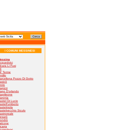
I COMUNI MESSINESI
essina
cquedolci
lcara Li Fusi
lì
li' Terme
ntillo
arcellona Pozzo Di Gotto
asicò
rolo
apizzi
apo D'orlando
aprileone
aronia
astel Di Lucio
astell'umberto
astelmola
astelvecchio Siculo
astroreale
esarò
ondrò
alcone
icarra
iumedinisi