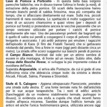
Cave di Pomice a Porticello
- In questa bella baia sorgono
parecchie fabbriche, ora in disuso tranne l'ultima in fondo (a nord), di
estrazione della pietra pomice. Gli scarti della lavorazione hanno
formato bianchi pendii di sabbia finissima, resa più compatta dal
tempo, che si affacciano direttamente sul mare. Sulla riva. piccoli
frammenti di nera ossidiana. Lo spettacolo è molto suggestivo: sul
mare di un azzurro chiarissimo e quasi vitreo (per i depositi di
pomice sul fondo) si protendono ancora le vecchie passerelle che un
tempo venivano utilizzate per portare i carichi di pomice
direttamente alle navi. Uno dei passatempi preferiti dai bagnanti qui
è quello di salire sui pendii e cospargersi il corpo di polvere: l'effetto
levigante è assicurato. I più arditi potranno poi emulare i ragazzini
dell'episodio di Kaos (il film dei Fratelli Taviani) che si gettavano
rotolando dal pendio, fino a finire in mare (oggi però distante circa un
metro). La strada offre scorci suggestivi sui bianchi pendii di pomice
di
Campo Bianco
, illuminati dal sole: per un attimo sembra di
essere in alta montagna, di fronte ad un nevaio. Subito oltre, dalla
Fossa delle Rocche Rosse
, si sviluppa la più imponente colata di
ossidiana dell'isola.
Superata
Acquacalda
, si arriva alle Puntazze. da cui si gode di una
bellissima vista che abbraccia cinque isole: da sinistra a destra
Alicudi, Filicudi, Salma, Panarea e Stromboli.
Stufe di S. Calogero
-
Appena oltrepassato Pianoconte, prendere
una strada sulla destra
. E' una fonte termale nota fin dall'antichità
per le sue acque terapeutiche. Tra i resti di edifici antichi
(fiancheggiati da un moderno stabilimento termale, purtroppo in
disuso), si evidenzia una stufa a cupola che studi recenti fanno
risalire all'epoca micenea. Sarebbe dunque l'edificio termale più
antico ed anche l'unica festimonianza greca, utilizzata ancora oggi