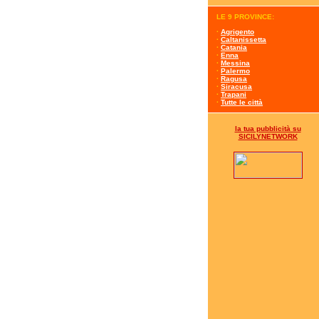
LE 9 PROVINCE:
·
Agrigento
·
Caltanissetta
·
Catania
·
Enna
·
Messina
·
Palermo
·
Ragusa
·
Siracusa
·
Trapani
·
Tutte le città
la tua pubblicità su
SICILYNETWORK