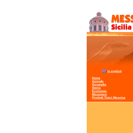
in english
·
Home
·
Aziende
·
Geografia
·
Storia
·
Economia
·
Messinesi
·
Prodotti Tipici Messina