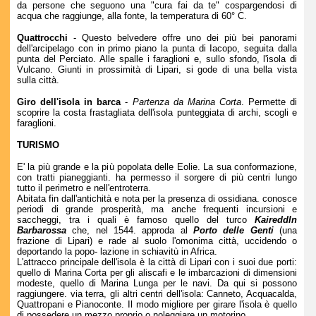
da persone che seguono una "cura fai da te" cospargendosi di
acqua che raggiunge, alla fonte, la temperatura di 60° C.
Quattrocchi
- Questo belvedere offre uno dei più bei panorami
dell'arcipelago con in primo piano la punta di Iacopo, seguita dalla
punta del Perciato. Alle spalle i faraglioni e, sullo sfondo, l'isola di
Vulcano. Giunti in prossimità di Lipari, si gode di una bella vista
sulla città.
Giro dell'isola in barca
-
Partenza da Marina Corta
. Permette di
scoprire la costa frastagliata dell'isola punteggiata di archi, scogli e
faraglioni.
TURISMO
E' la più grande e la più popolata delle Eolie. La sua conformazione,
con tratti pianeggianti. ha permesso il sorgere di più centri lungo
tutto il perimetro e nell'entroterra.
Abitata fin dall'antichità e nota per la presenza di ossidiana. conosce
periodi di grande prosperità, ma anche frequenti incursioni e
saccheggi, tra i quali è famoso quello del turco
Kaireddln
Barbarossa
che, nel 1544. approda al
Porto delle Genti
(una
frazione di Lipari) e rade al suolo l'omonima città, uccidendo o
deportando la popo- lazione in schiavitù in Africa.
L'attracco principale dell'isola è la città di Lipari con i suoi due porti:
quello di Marina Corta per gli aliscafi e le imbarcazioni di dimensioni
modeste, quello di Marina Lunga per le navi. Da qui si possono
raggiungere. via terra, gli altri centri dell'isola: Canneto, Acquacalda,
Quattropani e Pianoconte. Il modo migliore per girare l'isola è quello
di possedere un mezzo proprio o noleggiare un motorino.