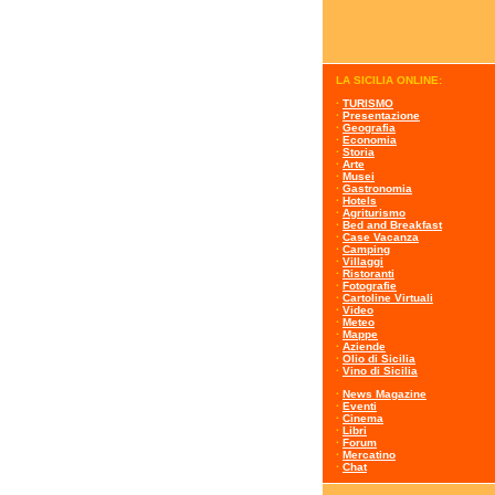
LA SICILIA ONLINE:
·
TURISMO
·
Presentazione
·
Geografia
·
Economia
·
Storia
·
Arte
·
Musei
·
Gastronomia
·
Hotels
·
Agriturismo
·
Bed and Breakfast
·
Case Vacanza
·
Camping
·
Villaggi
·
Ristoranti
·
Fotografie
·
Cartoline Virtuali
·
Video
·
Meteo
·
Mappe
·
Aziende
·
Olio di Sicilia
·
Vino di Sicilia
·
News Magazine
·
Eventi
·
Cinema
·
Libri
·
Forum
·
Mercatino
·
Chat