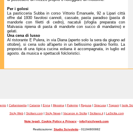
Per i golosi
La pasticceria Subba in corso Vittorio Emanuele, 92 a Lipari città
offre dal 1930 favolosi cannoli, cassate, pasta paradiso (pasta di
mandorle con filetti di cedro), nacatuli (sfoglia preparata con
Malvasia ripiena di pasta di mandorle con succo di mandarino) e
gelati.
Una cena di lusso
Al ristorante E Pulera, in via Diana (aperto solo la sera da giugno ad
ottobre), si cena solo all'aperto in un bellissimo giardino fiorito. La
proposta di una tipica cucina eoliana è accompagnata, in luglio ed
agosto. da musica e spettacoli folcloristici.
gento
|
Caltanissetta
|
Catania
|
Enna
|
Messina
|
Palermo
|
Ragusa
|
Siracusa
|
Trapani
|
Isole Sic
Sicily Web
|
Siciliani.com
|
Sicily News
|
Vacanze in Sicilia
|
Siciliano.it
|
LaSicilia.com
Note legali, Cookie Policy e Privacy
-
info@sicilyweb.com
Realizzazione:
Studio Scivoletto
- 01194800882