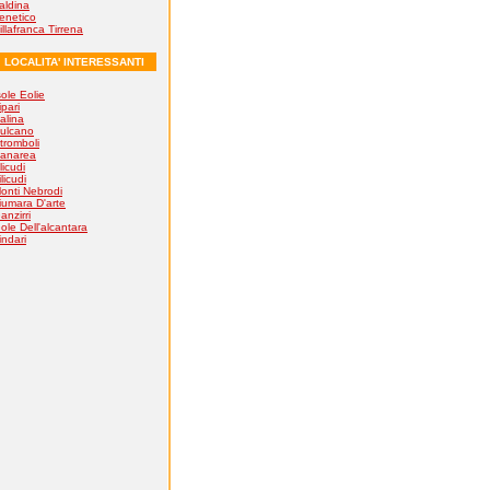
aldina
enetico
illafranca Tirrena
LOCALITA' INTERESSANTI
sole Eolie
ipari
alina
ulcano
tromboli
anarea
licudi
ilicudi
onti Nebrodi
iumara D'arte
anzirri
ole Dell'alcantara
indari