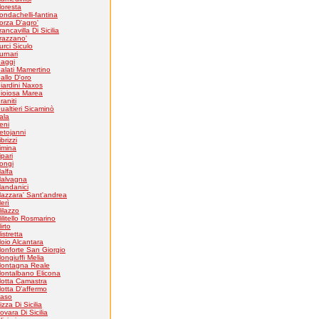
loresta
ondachelli-fantina
orza D'agro'
rancavilla Di Sicilia
razzano'
urci Siculo
urnari
aggi
alati Mamertino
allo D'oro
iardini Naxos
ioiosa Marea
raniti
ualtieri Sicaminò
tala
eni
etojanni
ibrizzi
imina
ipari
ongi
alfa
alvagna
andanici
azzara' Sant'andrea
erì
ilazzo
ilitello Rosmarino
irto
istretta
oio Alcantara
onforte San Giorgio
ongiuffi Melia
ontagna Reale
ontalbano Elicona
otta Camastra
otta D'affermo
aso
izza Di Sicilia
ovara Di Sicilia