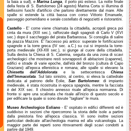
la baia a sud), e
Marina Lunga
, il porto più esteso. La notte finale
F
della festa di S. Bartolomeo (24 agosto) Marina Corta si illumina di
F
F
bellissimi fuochi d'artificio che partono direttamente dal mare. Alle
F
spalle si estende la città bassa con corso Vittorio Emanuele,
F
passeggio pomeridiano e serale costellato di negozietti e ristorantini.
F
F
G
Castello
- E' come viene chiamata la cittadella, acropoli greca poi
G
G
cinta da mura (XIII sec.), rafforzate dagli spagnoli di Carlo V (XVI
G
sec.) dopo il saccheggio del pirata Barbarossa. Si consiglia di salire
G
da piazza Mazzini. E' l'accesso più antico: superate le fortificazioni
G
G
spagnole e la torre greca (IV sec. a.C.) su cui si imposta la torre-
I
porta medievale (Xll-Xlll sec.), si giunge al cuore della cittadella.
L
Sulla destra la Chiesa di S. Caterina, seguita da una zona di scavi
L
L
archeologici che mostrano resti sovrapposti di abitazioni (capanne),
L
edifici e strade di varie epoche, dall'età del bronzo (cultura di Capo
L
Graziano) all'epoca ellenistica e romana; alle spalle si elevano la
L
M
Chiesetta dell'Addolorata
e la settecentesca
Chiesa
M
dell'Immacolata
. Sul lato sinistro, al centro, si eleva la cattedrale
M
M
dedicata al patrono delle Eolie,
San Bartolomeo
: di impianto
M
medievale, è stata ricostruita in epoca spagnola, mentre la facciata
M
è del XIX sec. Il chiostro annesso risale all'epoca normanna. Di
M
M
fronte si apre una scalinata che risale all'inizio di questo secolo e
M
per edificare la quale si sono dovute "tagliare" le mura.
M
M
M
Museo Archeologico Eoliano
- E' ospitato in edifici differenti ed è
M
suddiviso in sezioni che ripercorrono la storia delle isole a partire
M
M
dalla preistoria fino all'epoca classica. Vi sono inoltre sezioni
M
particolari dedicate all'archeologia marina ed alla vulcanologia. La
N
maggior parte dei reperti sono ritrovamenti degli scavi condotti a
N
N
partire dal 1949.