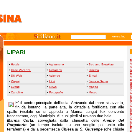
cerca in:
LIPARI
M
A
•
Hotels
•
Agriturismo
•
Bed and Breakfast
A
•
Case Vacanza
•
Ristoranti
•
Cinema
A
A
•
Siti Web
•
Aziende
•
E-mail
A
B
•
Viaggi
•
Libri
•
Feste e Sagre
B
B
•
Eventi
•
News
•
Mappa
C
•
Cartoline
•
Fotografie
•
Meteo
C
C
C
E' il centro principale dell'isola. Arrivando dal mare si avvista,
C
C
fin da lontano, la parte alta, la cittadella fortificata con alle
C
spalle (visibile se si approda a Marina Lunga) l'ex convento
C
francescano, oggi Municipio. Ai suoi piedi si trovano due baie.
C
C
Marina Corta
, sorvegliata dalla chiesetta delle
Anime del
C
Purgatorio
(un tempo isolata su uno scoglio poi unito alla
F
F
terraferma) e dalla secentesca
Chiesa di S. Giuseppe
(che chiude
F