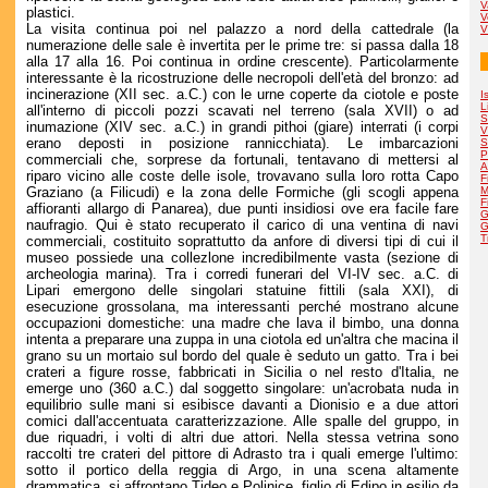
V
plastici.
V
La visita continua poi nel palazzo a nord della cattedrale (la
V
numerazione delle sale è invertita per le prime tre: si passa dalla 18
alla 17 alla 16. Poi continua in ordine crescente). Particolarmente
interessante è la ricostruzione delle necropoli dell'età del bronzo: ad
incinerazione (XII sec. a.C.) con le urne coperte da ciotole e poste
I
L
all'interno di piccoli pozzi scavati nel terreno (sala XVII) o ad
S
inumazione (XIV sec. a.C.) in grandi pithoi (giare) interrati (i corpi
V
erano deposti in posizione rannicchiata). Le imbarcazioni
S
P
commerciali che, sorprese da fortunali, tentavano di mettersi al
A
riparo vicino alle coste delle isole, trovavano sulla loro rotta Capo
F
Graziano (a Filicudi) e la zona delle Formiche (gli scogli appena
M
F
affioranti allargo di Panarea), due punti insidiosi ove era facile fare
G
naufragio. Qui è stato recuperato il carico di una ventina di navi
G
T
commerciali, costituito soprattutto da anfore di diversi tipi di cui il
museo possiede una collezlone incredibilmente vasta (sezione di
archeologia marina). Tra i corredi funerari del VI-IV sec. a.C. di
Lipari emergono delle singolari statuine fittili (sala XXI), di
esecuzione grossolana, ma interessanti perché mostrano alcune
occupazioni domestiche: una madre che lava il bimbo, una donna
intenta a preparare una zuppa in una ciotola ed un'altra che macina il
grano su un mortaio sul bordo del quale è seduto un gatto. Tra i bei
crateri a figure rosse, fabbricati in Sicilia o nel resto d'Italia, ne
emerge uno (360 a.C.) dal soggetto singolare: un'acrobata nuda in
equilibrio sulle mani si esibisce davanti a Dionisio e a due attori
comici dall'accentuata caratterizzazione. Alle spalle del gruppo, in
due riquadri, i volti di altri due attori. Nella stessa vetrina sono
raccolti tre crateri del pittore di Adrasto tra i quali emerge l'ultimo:
sotto il portico della reggia di Argo, in una scena altamente
drammatica, si affrontano Tideo e Polinice, figlio di Edipo in esilio da