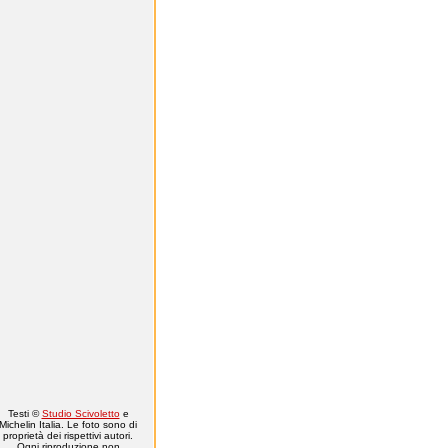
Testi ©
Studio Scivoletto
e
Michelin Italia. Le foto sono di
proprietà dei rispettivi autori.
Ogni riproduzione non