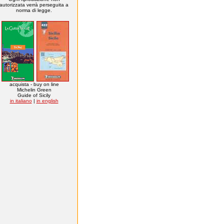
autorizzata verrà perseguita a
norma di legge.
acquista - buy on line
Michelin Green
Guide of Sicily
in italiano
|
in english