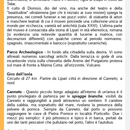
Tebe.
Il culto di Dionisio, dio del vino, ma anche del teatro e della
"beatitudine" ultraterrena (per chi è iniziato ai suoi misteri) spiega la
presenza, nei corredi funerari e nei pozzi votivi. di statuette di attori
e maschere teatrali di cui il museo possiede una collezione unica al
mondo per ricchezza, varietà ed antichità (sala XXIII). L'ultima parte
del museo è consacrata alla storia di Lipari in età ellenistica, romana
(si evidenzia una notevole quantità di lucerne a matrice, con
decorazioni differenti) con qualche cenno al periodo normanno,
spagnolo, rinascimentale e barocco (soprattutto ceramiche).
Parco Archeologico
- In fondo alla cittadella sulla destra. Vi sono
allineati numerosi sarcofagi antichi. Dalla terrazza si gode di una
incantevole vista sulla chiesetta delle Anime del Purgatorio protesa
sul mare di fronte a Marina Corta: all'orizzonte, Vulcano.
Giro dell'isola
Circuito di 27 km. Partire da Lipari città in direzione di Canneto, a
nord.
Canneto
- Questo piccolo borgo adagiato all'interno di un'ansa è il
punto privilegiato di partenza per le
spiagge bianche
, visibili da
Canneto e raggiungibili a piedi attraverso un sentiero. Il candore
della sabbia. ma soprattutto del mare, rivelano la presenza della
polvere di pomice. Sempre da Canneto, dal porto si possono
raggiungere le cave di Pietra Pomice in località Porticello. Due i
mezzi più semplici: il più pittoresco e tipico è in barca, portati da
uno dei tanti pescatori che pullulano nel porto, l'altro è l'autobus.